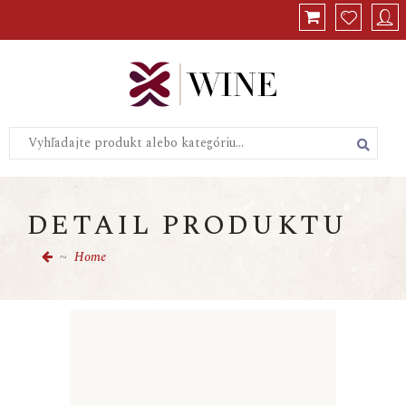
Celkom s DPH:
0,00
€
Vymazať
Košík
DETAIL PRODUKTU
Home