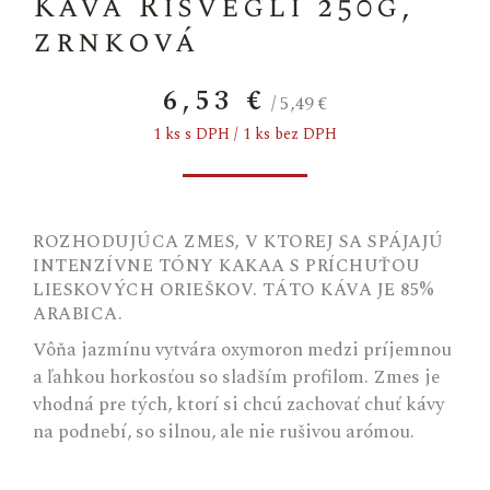
Káva Risvegli 250g,
zrnková
6,53 €
/
5,49 €
1 ks s DPH / 1 ks bez DPH
ROZHODUJÚCA ZMES, V KTOREJ SA SPÁJAJÚ
INTENZÍVNE TÓNY KAKAA S PRÍCHUŤOU
LIESKOVÝCH ORIEŠKOV. TÁTO KÁVA JE 85%
ARABICA.
Vôňa jazmínu vytvára oxymoron medzi príjemnou
a ľahkou horkosťou so sladším profilom. Zmes je
vhodná pre tých, ktorí si chcú zachovať chuť kávy
na podnebí, so silnou, ale nie rušivou arómou.