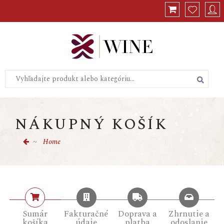
Celkom s DPH:
0,00
€
Vymazať
Košík
NÁKUPNÝ KOŠÍK
Home
Sumár
Fakturačné
Doprava a
Zhrnutie a
košíka
údaje
platba
odoslanie